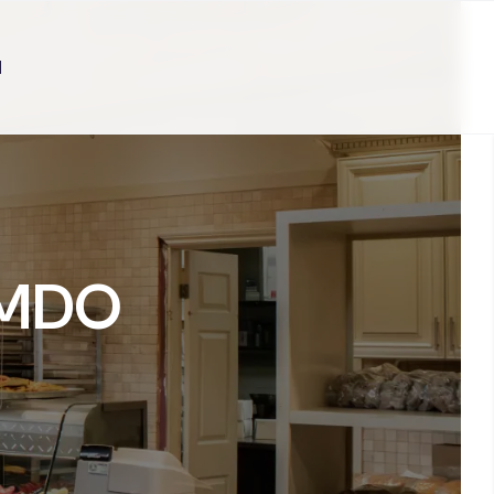
N
e MDO