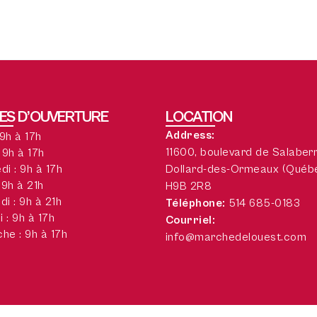
ES D’OUVERTURE
LOCATION
 9h à 18h
Address:
 9h à 18h
11600, boulevard de Salaber
di : 9h à 18h
Dollard-des-Ormeaux (Québ
 9h à 21h
H9B 2R8
i : 9h à 21h
Téléphone:
514 685-0183
 : 9h à 18h
Courriel:
he : 9h à 18h
info@marchedelouest.com