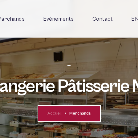
archands
Évènements
Contact
E
angerie Pâtisseri
Accueil
Merchands