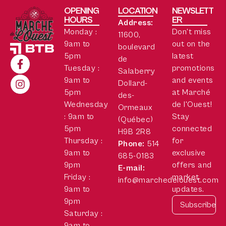
OPENING
LOCATION
NEWSLETT
HOURS
ER
Address:
Monday :
Don’t miss
11600,
9am to
out on the
boulevard
5pm
latest
de
Tuesday :
promotions
Salaberry
9am to
and events
Dollard-
5pm
at Marché
des-
Wednesday
de l'Ouest!
Ormeaux
: 9am to
Stay
(Québec)
5pm
connected
H9B 2R8
Thursday :
for
Phone:
514
9am to
exclusive
685-0183
9pm
offers and
E-mail:
Friday :
market
info@marchedelouest.com
9am to
updates.
9pm
Saturday :
9am to