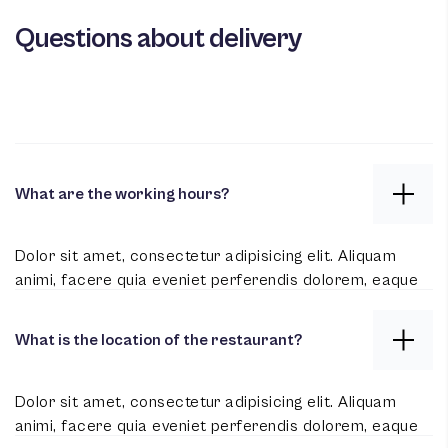
Questions about delivery
What are the working hours?
Dolor sit amet, consectetur adipisicing elit. Aliquam
animi, facere quia eveniet perferendis dolorem, eaque
magnam quod esse in itaque placeat expedita
assumenda aliquid iusto architecto libero hic quasi,
What is the location of the restaurant?
veniam. Voluptas sunt ullam vel dolorum excepturi
veritatis incidunt. Rem recusandae ipsa molestias alias
assumenda nemo facere quos sunt possimus earum
Dolor sit amet, consectetur adipisicing elit. Aliquam
magnam, iusto, dolore eius illo iste laboriosam fugit odit
animi, facere quia eveniet perferendis dolorem, eaque