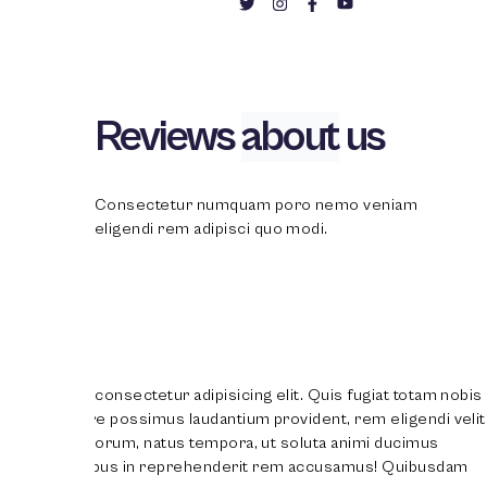
Reviews
about
us
Consectetur numquam poro nemo veniam
eligendi rem adipisci quo modi.
I have lunch here every day
m nobis
Lorem ipsum dolor sit amet, consectetur adipisicing 
i velit.
quas unde excepturi inventore possimus laudantium p
s
Aut molestias, ipsa itaque laborum, natus tempora, 
usdam
dignissimos deserunt doloribus in reprehenderit