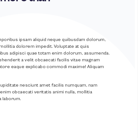
poribus ipsam aliquid neque quibusdam dolorum,
llitia dolorem impedit. Voluptate at quis
ribus adipisci quae totam enim dolorum, assumenda.
henderit a velit obcaecati facilis vitae magnam
entore eaque explicabo commodi maxime! Aliquam
 Cupiditate nesciunt amet facilis numquam, nam
enim obcaecati veritatis animi nulla, mollitia
a laborum.