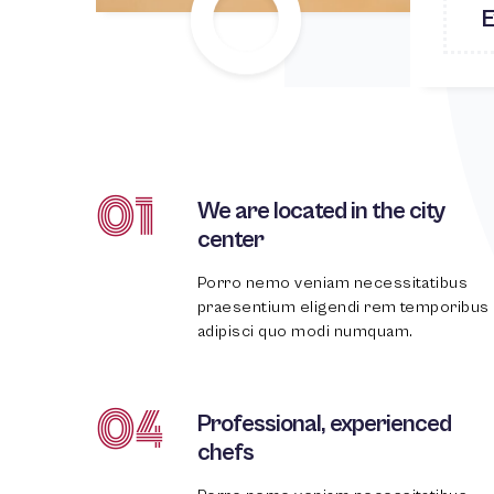
E
01
We are located in the city
center
Porro nemo veniam necessitatibus
praesentium eligendi rem temporibus
adipisci quo modi numquam.
04
Professional, experienced
chefs