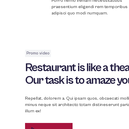
Porro nemo veniam necessitatibus
praesentium eligendi rem temporibus
adipisci quo modi numquam.
Promo video
Restaurant is like a thea
Our task is to amaze yo
Repellat, dolorem a. Qui ipsam quos, obcaecati moll
minus neque sit architecto totam distineserunt pari
illum ex!