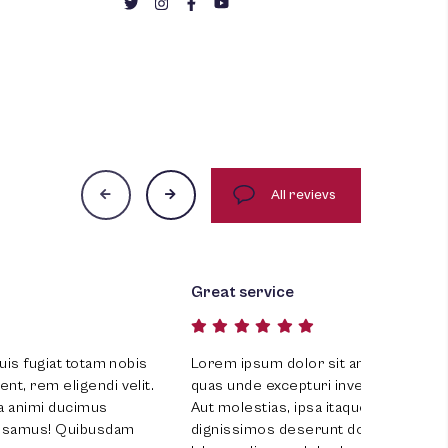
All revievs
Starbel
nsectetur adipisicing elit. Quis fugiat totam nobis
Lorem ip
 possimus laudantium provident, rem eligendi velit.
quas und
borum, natus tempora, ut soluta animi ducimus
Aut mole
bus in reprehenderit rem accusamus! Quibusdam
digniss