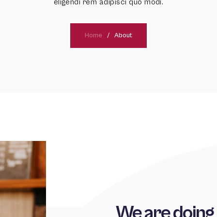
eligendi rem adipisci quo modi.
Home
About
We are doing