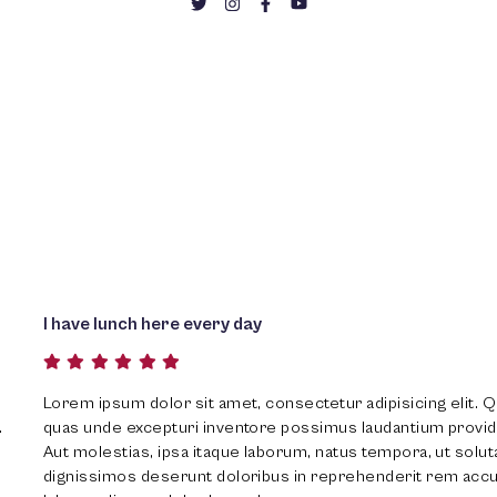
Great service
elit. Quis fugiat totam nobis
Lorem ipsum dolor sit amet, co
rovident, rem eligendi velit.
quas unde excepturi inventore
ut soluta animi ducimus
Aut molestias, ipsa itaque la
 rem accusamus! Quibusdam
dignissimos deserunt dolori