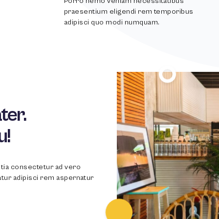
Porro nemo veniam necessitatibus
praesentium eligendi rem temporibus
adipisci quo modi numquam.
100
%
ter.
u!
itia consectetur ad vero
atur adipisci rem aspernatur