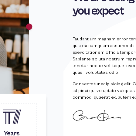
you expect
Faudantium magnam error tem
quia ea numquam assumenda mo
exercitationem officia tempo
Sapiente soluta nostrum repre
tenetur neque vel itaque inv
quasi, voluptates odio.
Consectetur adipisicing elit.
adipisci qui voluptate voluptas 
commodi quaerat ex, autem e
17
Years